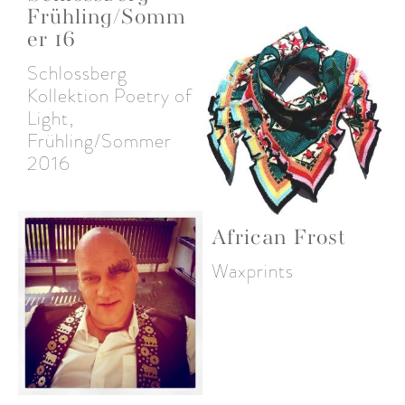
Frühling/Somm
er 16
Schlossberg
Kollektion Poetry of
Light,
Frühling/Sommer
2016
African Frost
Waxprints