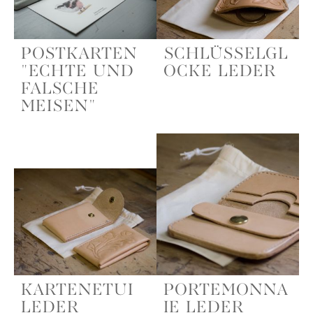
SCHLÜSSELGL
POSTKARTEN
OCKE LEDER
"ECHTE UND
FALSCHE
MEISEN"
PORTEMONNA
KARTENETUI
IE LEDER
LEDER