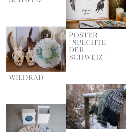
SCHWEIZ"
POSTER
"SPECHTE
DER
SCHWEIZ"
WILDRAD