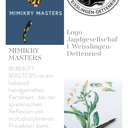
Logo
Jagdgesellschaf
t Weisslingen-
MIMIKRY
Dettenried
MASTERS
MIMIKRY
MASTERS ist ein
liebevoll
handgemaltes
Kartenset, das der
spielerischen
Reflexion von
multidisziplinären
Projekten dient.