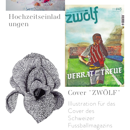
Hochzeitseinlad
ungen
Cover "ZWÖLF"
Illustration für das
Cover des
Schweizer
Fussballmagazins